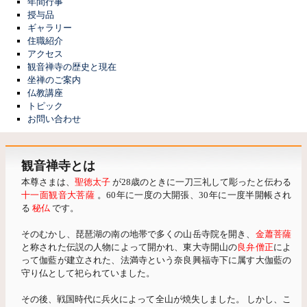
年間行事
授与品
ギャラリー
住職紹介
アクセス
観音禅寺の歴史と現在
坐禅のご案内
仏教講座
トピック
お問い合わせ
観音禅寺とは
本尊さまは、
聖徳太子
が28歳のときに一刀三礼して彫ったと伝わる
十一面観音大菩薩
。60年に一度の大開張、30年に一度半開帳され
る
秘仏
です。
そのむかし、琵琶湖の南の地帯で多くの山岳寺院を開き、
金蕭菩薩
と称された伝説の人物によって開かれ、東大寺開山の
良弁僧正
によ
って伽藍が建立された、法満寺という奈良興福寺下に属す大伽藍の
守り仏として祀られていました。
その後、戦国時代に兵火によって全山が焼失しました。 しかし、こ