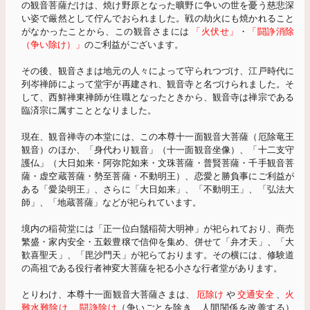
の観音菩薩だけは、焼け野原となった曠野に争いの世を憂う慈悲深
い姿で厳然として佇んでおられました。戦の劫火にも焼かれること
がなかったことから、この観音さまには
「火伏せ」
・
「闘諍消除
（争い除け）」
のご利益がございます。
その後、観音さまは地元の人々によって守られつづけ、江戸時代に
列岑禅師によって堂宇が再建され、観音寺と名づけられました。そ
して、西鮮禅東禅師が住職となったときから、観音寺は禅宗である
臨済宗に属すこととなりました。
現在、観音禅寺の本堂には、この本尊十一面観音大菩薩（厄除竜王
観音）のほか、「身代わり観音」（十一面観音坐像）、「十二支守
護仏」（大日如来・阿弥陀如来・文珠菩薩・普賢菩薩・千手観音菩
薩・虚空蔵菩薩・勢至菩薩・不動明王）、恋愛と勝負事にご利益が
ある「愛染明王」、さらに「大日如来」、「不動明王」、「弘法大
師」、「地蔵菩薩」などが祀られています。
境内の稲荷堂には「正一位白鬚稲荷大明神」が祀られており、商売
繁盛・家内安全・五穀豊穣で信仰を集め、併せて「弁才天」、「大
歓喜聖天」、「毘沙門天」が祀らております。その横には、修験道
の高祖である役行者神変大菩薩を祀る小さな行者堂があります。
とりわけ、本尊十一面観音大菩薩さまは、
厄除け
や
交通安全
、
火
難水難除け
、
闘諍除け
（争いごとを除き、人間関係を改善する）