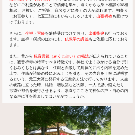
などにご利益があることで信仰を集め、遠くからも身上相談や家相
相談、お祓い、ご祈祷、命名などに多くの人が訪れます。初参り
（お宮参り）、七五三詣にもいらっしゃいます。
出張祈祷
も受けつ
けております。
さらに、
坐禅
・
写経
を随時受けつけており、
出張指導
も行っており
ます。坐禅・瞑想のほかにも、
仏教学の講義
もご依頼に応じており
ます。
また、昔から
観音霊籖（みくじ占い）の秘法
が伝えられていること
は、観音禅寺の特筆すべき特徴です。神社でよくみかける自分で引
くおみくじとは異なり、住職と面談して具体的に占う内容を定めた
上で、住職が読経の後におみくじを引き、その内容を丁寧に説明す
るという、元三大師に発祥する伝統的方法で行っております。 人生
の岐路に立った時、結婚、増改築などの際、一人で思い悩んだり、
欲望や都合を先行させるより、素直なこころで神仏の声・自心の内
なる声に耳を澄ましてはいかがでしょうか。