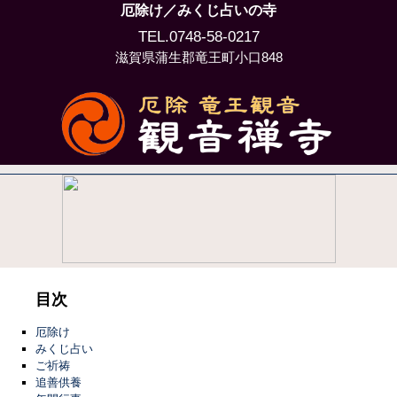
厄除け／みくじ占いの寺
TEL.0748-58-0217
滋賀県蒲生郡竜王町小口848
目次
厄除け
みくじ占い
ご祈祷
追善供養