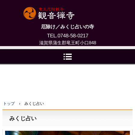
厄除け／みくじ占いの寺
TEL.0748-58-0217
滋賀県蒲生郡竜王町小口848
トップ
›
みくじ占い
みくじ占い