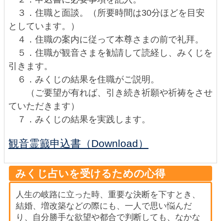
３．住職と面談。（所要時間は30分ほどを目安
としています。）
４．住職の案内に従って本尊さまの前で礼拜。
５．住職が観音さまを勧請して読経し、みくじを
引きます。
６．みくじの結果を住職がご説明。
（ご要望が有れば、引き続き祈願や祈祷をさせ
ていただきます）
７．みくじの結果を実践します。
観音霊籖申込書（Download）
みくじ占いを受けるための心得
人生の岐路に立った時、重要な決断を下すとき、
結婚、増改築などの際にも、一人で思い悩んだ
り、自分勝手な欲望や都合で判断しても、なかな