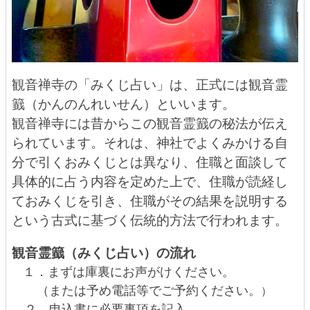
観音禅寺の「みくじ占い」は、正式には観音霊
籖（かんのんれいせん）といいます。
観音禅寺には昔からこの観音霊籖の秘法が伝え
られています。それは、神社でよくみかける自
分で引くおみくじとは異なり、住職と面談して
具体的に占う内容を定めた上で、住職が読経し
ておみくじを引き、住職がその結果を説明する
という古式に基づく伝統的方法で行われます。
観音霊籖（みくじ占い）の流れ
１．まずは庫裏にお声がけください。
（または予め電話等でご予約ください。
）
２．申込書に必要事項を記入。